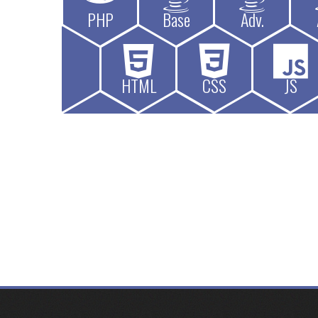
PHP
Base
Adv.
HTML
CSS
JS