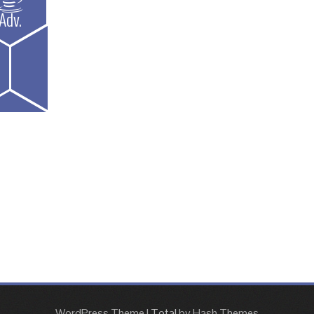
Adv.
WordPress Theme
|
Total
by Hash Themes